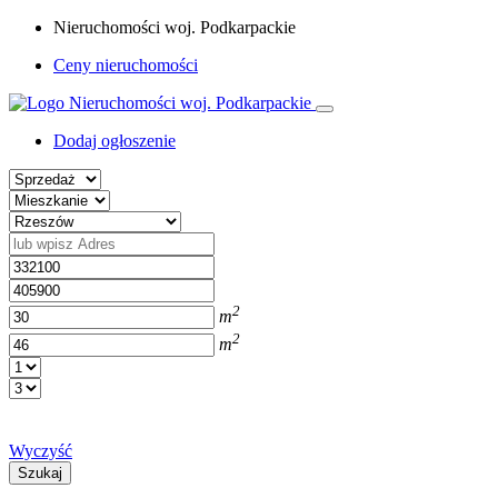
Nieruchomości woj. Podkarpackie
Ceny nieruchomości
Dodaj ogłoszenie
2
m
2
m
Wyczyść
Szukaj