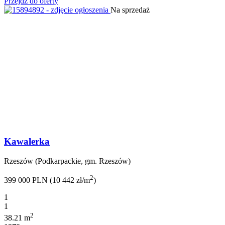
Przejdź do oferty
Na sprzedaż
Kawalerka
Rzeszów (Podkarpackie, gm. Rzeszów)
2
399 000 PLN (10 442 zł/m
)
1
1
2
38.21 m