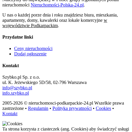
nieruchomości
Nieruchomości-Polska-24.pl
.
U nas o każdej porze dnia i roku znajdziesz biura, mieszkania,
apartamenty, domy, kawalerki oraz lokale komercyjne
w
województwie Podkarpackim
.
Przydatne linki
Ceny nieruchomości
Dodaj ogłoszenie
Kontakt
Szybko.pl Sp. z o.o.
ul. K. Jeżewskiego 5D/58, 02-796 Warszawa
info@szybko.pl
info.szybko.pl
2005-2026 © nieruchomosci-podkarpackie-24.pl Wszelkie prawa
zastrzeżone •
Regulamin
•
Polityka prywatności
•
Cookies
•
Kontakt
Ta strona korzysta z ciasteczek (ang. Cookies) aby świadczyć usługi