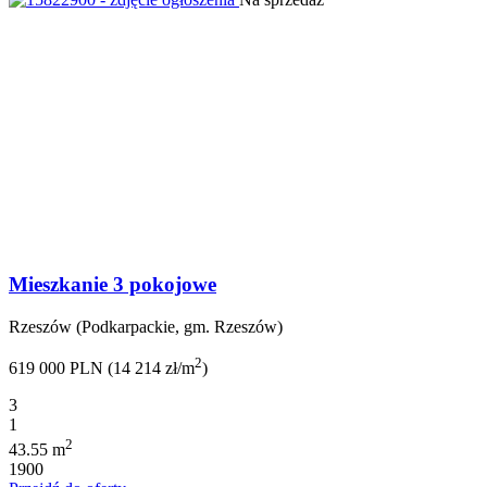
Mieszkanie 3 pokojowe
Rzeszów (Podkarpackie, gm. Rzeszów)
2
619 000 PLN (14 214 zł/m
)
3
1
2
43.55 m
1900