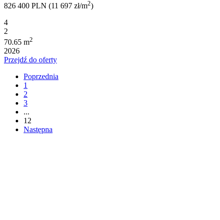
2
826 400 PLN (11 697 zł/m
)
4
2
2
70.65 m
2026
Przejdź do oferty
Poprzednia
1
2
3
...
12
Następna