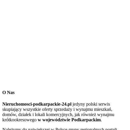
O Nas
Nieruchomosci-podkarpackie-24.pl
jedyny polski serwis
skupiający wszystkie oferty sprzedaży i wynajmu mieszkań,
domów, działek i lokali komercyjnych, jak również wynajmu
krótkookresowego
w województwie Podkarpackim
.
Należymy do największej w Polsce grupy regionalnych portali