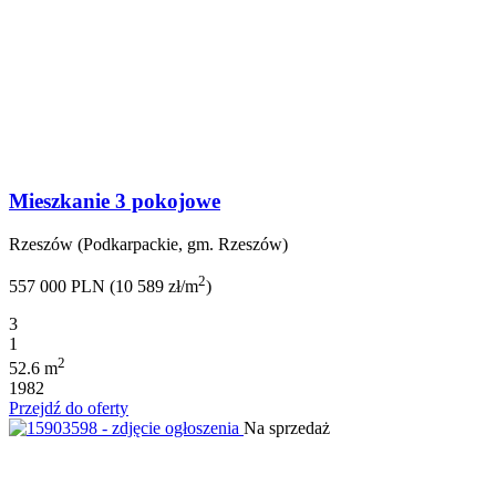
Mieszkanie 3 pokojowe
Rzeszów (Podkarpackie, gm. Rzeszów)
2
557 000 PLN (10 589 zł/m
)
3
1
2
52.6 m
1982
Przejdź do oferty
Na sprzedaż