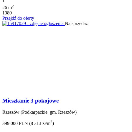
1
2
26 m
1980
Przejdź do oferty
Na sprzedaż
Mieszkanie 3 pokojowe
Rzeszów (Podkarpackie, gm. Rzeszów)
2
399 000 PLN (8 313 zł/m
)