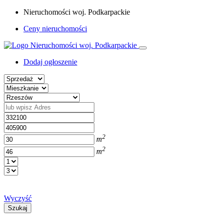
Nieruchomości woj. Podkarpackie
Ceny nieruchomości
Dodaj ogłoszenie
2
m
2
m
Wyczyść
Szukaj