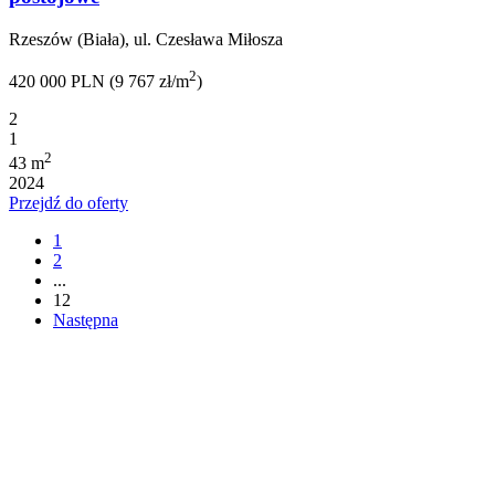
Rzeszów (Biała), ul. Czesława Miłosza
2
420 000 PLN (9 767 zł/m
)
2
1
2
43 m
2024
Przejdź do oferty
1
2
...
12
Następna