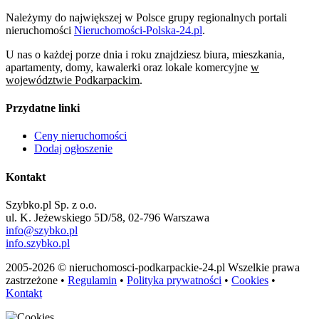
Należymy do największej w Polsce grupy regionalnych portali
nieruchomości
Nieruchomości-Polska-24.pl
.
U nas o każdej porze dnia i roku znajdziesz biura, mieszkania,
apartamenty, domy, kawalerki oraz lokale komercyjne
w
województwie Podkarpackim
.
Przydatne linki
Ceny nieruchomości
Dodaj ogłoszenie
Kontakt
Szybko.pl Sp. z o.o.
ul. K. Jeżewskiego 5D/58, 02-796 Warszawa
info@szybko.pl
info.szybko.pl
2005-2026 © nieruchomosci-podkarpackie-24.pl Wszelkie prawa
zastrzeżone •
Regulamin
•
Polityka prywatności
•
Cookies
•
Kontakt