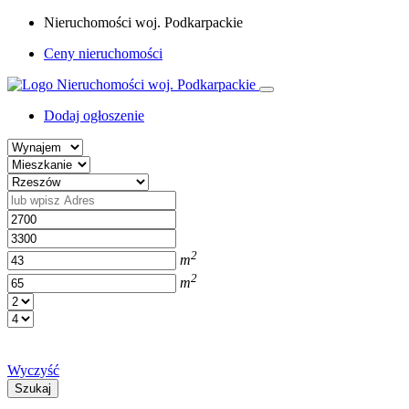
Nieruchomości woj. Podkarpackie
Ceny nieruchomości
Dodaj ogłoszenie
2
m
2
m
Wyczyść
Szukaj