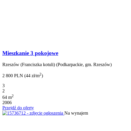
Mieszkanie 3 pokojowe
Rzeszów (Franciszka kotuli) (Podkarpackie, gm. Rzeszów)
2
2 800 PLN (44 zł/m
)
3
2
2
64 m
2006
Przejdź do oferty
Na wynajem