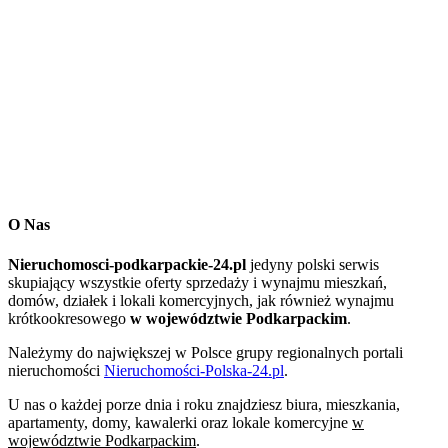
O Nas
Nieruchomosci-podkarpackie-24.pl
jedyny polski serwis
skupiający wszystkie oferty sprzedaży i wynajmu mieszkań,
domów, działek i lokali komercyjnych, jak również wynajmu
krótkookresowego
w województwie Podkarpackim
.
Należymy do największej w Polsce grupy regionalnych portali
nieruchomości
Nieruchomości-Polska-24.pl
.
U nas o każdej porze dnia i roku znajdziesz biura, mieszkania,
apartamenty, domy, kawalerki oraz lokale komercyjne
w
województwie Podkarpackim
.