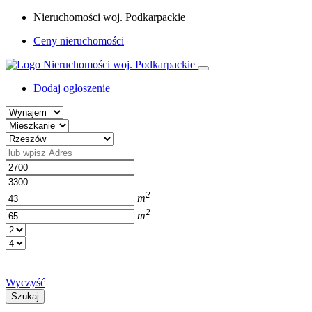
Nieruchomości woj. Podkarpackie
Ceny nieruchomości
Dodaj ogłoszenie
2
m
2
m
Wyczyść
Szukaj