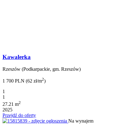
Kawalerka
Rzeszów (Podkarpackie, gm. Rzeszów)
2
1 700 PLN (62 zł/m
)
1
1
2
27.21 m
2025
Przejdź do oferty
Na wynajem