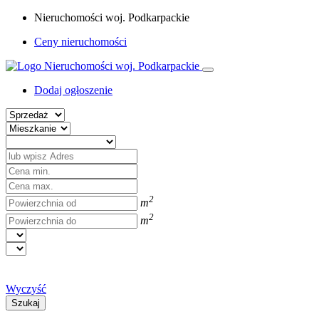
Nieruchomości woj. Podkarpackie
Ceny nieruchomości
Dodaj ogłoszenie
2
m
2
m
Wyczyść
Szukaj