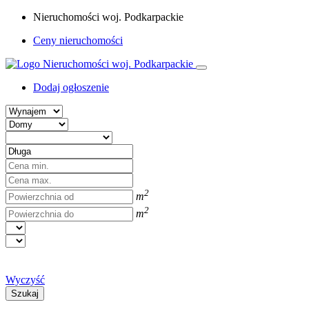
Nieruchomości woj. Podkarpackie
Ceny nieruchomości
Dodaj ogłoszenie
2
m
2
m
Wyczyść
Szukaj