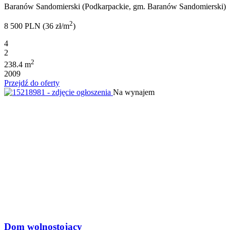
Baranów Sandomierski (Podkarpackie, gm. Baranów Sandomierski)
2
8 500 PLN (36 zł/m
)
4
2
2
238.4 m
2009
Przejdź do oferty
Na wynajem
Dom wolnostojący