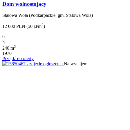
Dom wolnostojący
Stalowa Wola (Podkarpackie, gm. Stalowa Wola)
2
12 000 PLN (50 zł/m
)
6
3
2
240 m
1970
Przejdź do oferty
Na wynajem