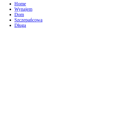
Home
Wynajem
Dom
Szczepańcowa
Długa