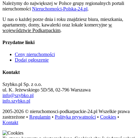
Należymy do największej w Polsce grupy regionalnych portali
nieruchomości
Nieruchomości-Polska-24.pl
.
U nas o każdej porze dnia i roku znajdziesz biura, mieszkania,
apartamenty, domy, kawalerki oraz lokale komercyjne
w
województwie Podkarpackim
.
Przydatne linki
Ceny nieruchomości
Dodaj ogłoszenie
Kontakt
Szybko.pl Sp. z o.o.
ul. K. Jeżewskiego 5D/58, 02-796 Warszawa
info@szybko.pl
info.szybko.pl
2005-2026 © nieruchomosci-podkarpackie-24.pl Wszelkie prawa
zastrzeżone •
Regulamin
•
Polityka prywatności
•
Cookies
•
Kontakt