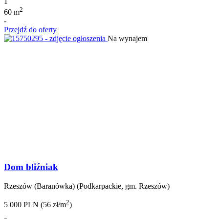
1
2
60 m
-
Przejdź do oferty
Na wynajem
Dom bliźniak
Rzeszów (Baranówka) (Podkarpackie, gm. Rzeszów)
2
5 000 PLN (56 zł/m
)