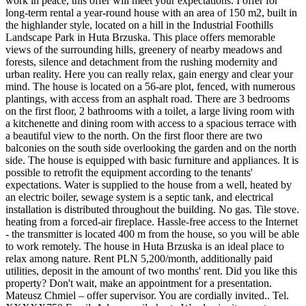
work in peace, this offer will meet your expectations. I offer for
long-term rental a year-round house with an area of 150 m2, built in
the highlander style, located on a hill in the Industrial Foothills
Landscape Park in Huta Brzuska. This place offers memorable
views of the surrounding hills, greenery of nearby meadows and
forests, silence and detachment from the rushing modernity and
urban reality. Here you can really relax, gain energy and clear your
mind. The house is located on a 56-are plot, fenced, with numerous
plantings, with access from an asphalt road. There are 3 bedrooms
on the first floor, 2 bathrooms with a toilet, a large living room with
a kitchenette and dining room with access to a spacious terrace with
a beautiful view to the north. On the first floor there are two
balconies on the south side overlooking the garden and on the north
side. The house is equipped with basic furniture and appliances. It is
possible to retrofit the equipment according to the tenants'
expectations. Water is supplied to the house from a well, heated by
an electric boiler, sewage system is a septic tank, and electrical
installation is distributed throughout the building. No gas. Tile stove.
heating from a forced-air fireplace. Hassle-free access to the Internet
- the transmitter is located 400 m from the house, so you will be able
to work remotely. The house in Huta Brzuska is an ideal place to
relax among nature. Rent PLN 5,200/month, additionally paid
utilities, deposit in the amount of two months' rent. Did you like this
property? Don't wait, make an appointment for a presentation.
Mateusz Chmiel – offer supervisor. You are cordially invited.. Tel.