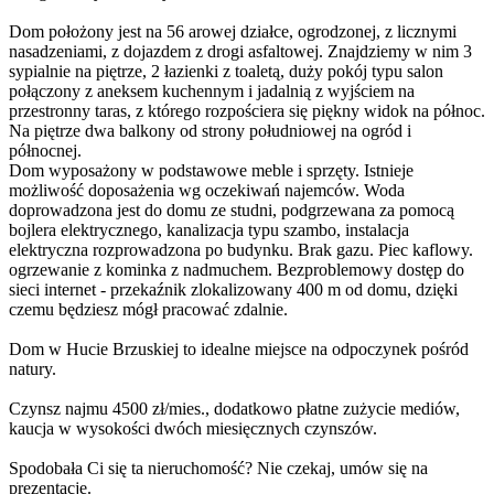
Dom położony jest na 56 arowej działce, ogrodzonej, z licznymi
nasadzeniami, z dojazdem z drogi asfaltowej. Znajdziemy w nim 3
sypialnie na piętrze, 2 łazienki z toaletą, duży pokój typu salon
połączony z aneksem kuchennym i jadalnią z wyjściem na
przestronny taras, z którego rozpościera się piękny widok na północ.
Na piętrze dwa balkony od strony południowej na ogród i
północnej.
Dom wyposażony w podstawowe meble i sprzęty. Istnieje
możliwość doposażenia wg oczekiwań najemców. Woda
doprowadzona jest do domu ze studni, podgrzewana za pomocą
bojlera elektrycznego, kanalizacja typu szambo, instalacja
elektryczna rozprowadzona po budynku. Brak gazu. Piec kaflowy.
ogrzewanie z kominka z nadmuchem. Bezproblemowy dostęp do
sieci internet - przekaźnik zlokalizowany 400 m od domu, dzięki
czemu będziesz mógł pracować zdalnie.
Dom w Hucie Brzuskiej to idealne miejsce na odpoczynek pośród
natury.
Czynsz najmu 4500 zł/mies., dodatkowo płatne zużycie mediów,
kaucja w wysokości dwóch miesięcznych czynszów.
Spodobała Ci się ta nieruchomość? Nie czekaj, umów się na
prezentację.