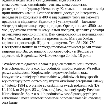
будинок подається зі свердловини, підігрівається
електрокотлом, каналізація - септик, електромонтаж
розведений по будинку. Немає газу. Кахельна піч. опалення від
припливного каміна. Безпроблемний доступ до Інтернету -
передавач знаходиться в 400 м від будинку, тому ви зможете
працювати віддалено. Будинок у Гуті Бжуській – ідеальне
місце для відпочинку серед природи. Орендна плата 4500 зл./
міс., додатково сплачені комунальні послуги, депозит у розмірі
двомісячної орендної плати. Вам сподобалося це помешкання?
Не чекайте, записуйтеся на презентацію. Матеуш Хміль –
керівник пропозиції. Щиро запрошуємо. Тел. 881 201 750
Електронна пошта:
m.chmiel@freedom-zdrowiesci.pl
Ми також
запрошуємо Вас до нашого торгового офісу в Жешуві за
адресою ul. Eugeniusza Kwiatkowskiego 2b, lok. 18 років
"Właścicielem ogłoszenia wraz z jego elementami jest Freedom
Nieruchomości Sp. z o.o. lub podmioty współpracujące. Wszelkie
prawa zastrzeżone. Kopiowanie, rozpowszechnianie oraz
korzystanie z niniejszych materiałów w jakikolwiek inny sposób
wykraczający poza dozwolony użytek określony przepisami ustawy
z 4 lutego 1994 r. o prawie autorskim i prawach pokrewnych (Dz.
U. 1994, nr 24 poz. 83 z późn. zm.) bez pisemnej zgody Freedom
Nieruchomości Sp. z o.o. lub podmiotów współpracujących jest
zabronione i może stanowić podstawę odpowiedzialności cywilnej
oraz karnej.