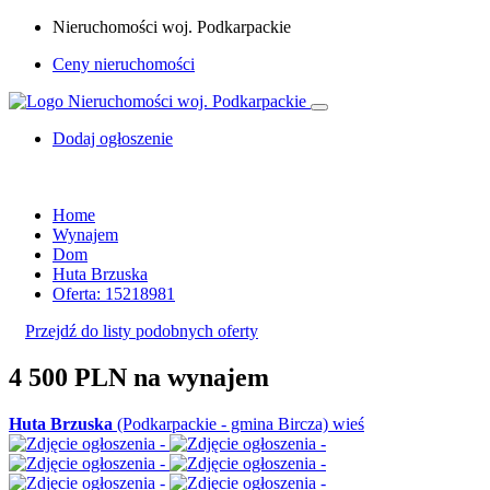
Nieruchomości woj. Podkarpackie
Ceny nieruchomości
Dodaj ogłoszenie
Home
Wynajem
Dom
Huta Brzuska
Oferta: 15218981
Przejdź do listy podobnych oferty
4 500 PLN
na wynajem
Huta Brzuska
(Podkarpackie - gmina Bircza) wieś