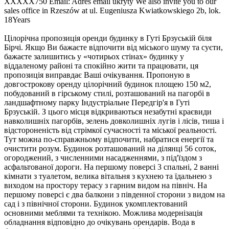
XXXXX750
Email:
Adres email ukryty
We also invite you to our
sales office in Rzeszów at ul. Eugeniusza Kwiatkowskiego 2b, lok.
18Years
Цілорічна пропозиція оренди будинку в Гуті Брзуській біля
Бірчі. Якщо Ви бажаєте відпочити від міського шуму та суєти,
бажаєте залишитись у «чотирьох стінах» будинку у
віддаленому районі та спокійно жити та працювати, ця
пропозиція виправдає Ваші очікування. Пропоную в
довгострокову оренду цілорічний будинок площею 150 м2,
побудований в гірському стилі, розташований на пагорбі в
ландшафтному парку Індустріальне Передгір'я в Гуті
Брзуській. З цього місця відкриваються незабутні краєвиди
навколишніх пагорбів, зелень довколишніх лугів і лісів, тиша і
відстороненість від стрімкої сучасності та міської реальності.
Тут можна по-справжньому відпочити, набратися енергії та
очистити розум. Будинок розташований на ділянці 56 соток,
огороджений, з численними насадженнями, з під'їздом з
асфальтованої дороги. На першому поверсі 3 спальні, 2 ванні
кімнати з туалетом, велика вітальня з кухнею та їдальнею з
виходом на простору терасу з гарним видом на північ. На
першому поверсі є два балкони з південної сторони з видом на
сад і з північної сторони. Будинок укомплектований
основними меблями та технікою. Можлива модернізація
обладнання відповідно до очікувань орендарів. Вода в