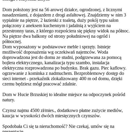
Dom położony jest na 56 arowej działce, ogrodzonej, z licznymi
nasadzeniami, z dojazdem z drogi asfaltowej. Znajdziemy w nim 3
sypialnie na piętrze, 2 łazienki z toaletą, duży pokój typu salon
połączony z aneksem kuchennym i jadalnią z wyjściem na
przestronny taras, z którego rozpościera się piękny widok na północ.
Na piętrze dwa balkony od strony południowej na ogród i
północnej.
Dom wyposażony w podstawowe meble i sprzęty. Istnieje
możliwość doposażenia wg oczekiwań najemców. Woda
doprowadzona jest do domu ze studni, podgrzewana za pomocą
bojlera elektrycznego, kanalizacja typu szambo, instalacja
elektryczna rozprowadzona po budynku. Brak gazu. Piec kaflowy.
ogrzewanie z kominka z nadmuchem. Bezproblemowy dostęp do
sieci internet - przekaźnik zlokalizowany 400 m od domu, dzięki
czemu będziesz mógł pracować zdalnie.
Dom w Hucie Brzuskiej to idealne miejsce na odpoczynek pośród
natury.
Czynsz najmu 4500 zł/mies., dodatkowo płatne zużycie mediów,
kaucja w wysokości dwóch miesięcznych czynszów.
Spodobała Ci się ta nieruchomość? Nie czekaj, umów się na
prezentację.