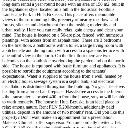
long-term rental a year-round house with an area of 150 m2, built in
the highlander style, located on a hill in the Industrial Foothills
Landscape Park in Huta Brzuska. This place offers memorable
views of the surrounding hills, greenery of nearby meadows and
forests, silence and detachment from the rushing modernity and
urban reality. Here you can really relax, gain energy and clear your
mind. The house is located on a 56-are plot, fenced, with numerous
plantings, with access from an asphalt road. There are 3 bedrooms
on the first floor, 2 bathrooms with a toilet, a large living room with
a kitchenette and dining room with access to a spacious terrace with
a beautiful view to the north. On the first floor there are two
balconies on the south side overlooking the garden and on the north
side. The house is equipped with basic furniture and appliances. It is
possible to retrofit the equipment according to the tenants'
expectations. Water is supplied to the house from a well, heated by
an electric boiler, sewage system is a septic tank, and electrical
installation is distributed throughout the building. No gas. Tile stove.
heating from a forced-air fireplace. Hassle-free access to the Internet
- the transmitter is located 400 m from the house, so you will be able
to work remotely. The house in Huta Brzuska is an ideal place to
relax among nature. Rent PLN 5,200/month, additionally paid
utilities, deposit in the amount of two months' rent. Did you like this
property? Don't wait, make an appointment for a presentation.
Mateusz Chmiel – offer supervisor. You are cordially invited.. Tel.
881 201 750 Email:
m.chmiel@freedom-zdrowiesci.pl
We also