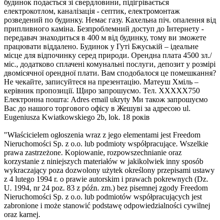
будинок подається зі свердловини, підігрівається
електрокотлом, каналізація - септик, електромонтаж
розведений по будинку. Немає газу. Кахельна піч. опалення від
припливного каміна. Безпроблемний доступ до Інтернету -
передавач знаходиться в 400 м від будинку, тому ви зможете
працювати віддалено. Будинок у Гуті Бжуській – ідеальне
місце для відпочинку серед природи. Орендна плата 4500 зл./
міс., додатково сплачені комунальні послуги, депозит у розмірі
двомісячної орендної плати. Вам сподобалося це помешкання?
Не чекайте, записуйтеся на презентацію. Матеуш Хміль –
керівник пропозиції. Щиро запрошуємо. Тел.
XXXXX750
Електронна пошта:
Adres email ukryty
Ми також запрошуємо
Вас до нашого торгового офісу в Жешуві за адресою ul.
Eugeniusza Kwiatkowskiego 2b, lok. 18 років
"Właścicielem ogłoszenia wraz z jego elementami jest Freedom
Nieruchomości Sp. z o.o. lub podmioty współpracujące. Wszelkie
prawa zastrzeżone. Kopiowanie, rozpowszechnianie oraz
korzystanie z niniejszych materiałów w jakikolwiek inny sposób
wykraczający poza dozwolony użytek określony przepisami ustawy
z 4 lutego 1994 r. o prawie autorskim i prawach pokrewnych (Dz.
U. 1994, nr 24 poz. 83 z późn. zm.) bez pisemnej zgody Freedom
Nieruchomości Sp. z o.o. lub podmiotów współpracujących jest
zabronione i może stanowić podstawę odpowiedzialności cywilnej
oraz karnej.