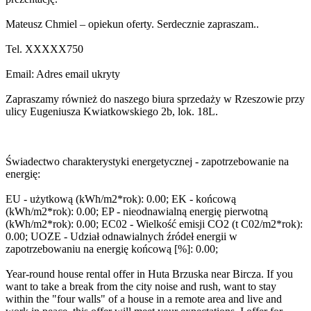
Mateusz Chmiel – opiekun oferty. Serdecznie zapraszam..
Tel.
XXXXX750
Email:
Adres email ukryty
Zapraszamy również do naszego biura sprzedaży w Rzeszowie przy
ulicy Eugeniusza Kwiatkowskiego 2b, lok. 18L.
Świadectwo charakterystyki energetycznej - zapotrzebowanie na
energię:
EU - użytkową (kWh/m2*rok): 0.00; EK - końcową
(kWh/m2*rok): 0.00; EP - nieodnawialną energię pierwotną
(kWh/m2*rok): 0.00; EC02 - Wielkość emisji CO2 (t C02/m2*rok):
0.00; UOZE - Udział odnawialnych źródeł energii w
zapotrzebowaniu na energię końcową [%]: 0.00;
Year-round house rental offer in Huta Brzuska near Bircza. If you
want to take a break from the city noise and rush, want to stay
within the "four walls" of a house in a remote area and live and