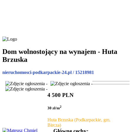
Dom wolnostojący na wynajem - Huta
Brzuska
nieruchomosci-podkarpackie-24.pl / 15218981
4 500 PLN
2
30 zł/m
Huta Brzuska (Podkarpackie, gm.
Bircza)
Główne cechy: