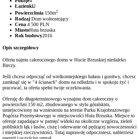
Pokoje
4
Łazienki
2
2
Powierzchnia
150m
Rodzaj
Dom wolnostojący
Cena
4 500 PLN
Miasto
Huta brzuska
Rok budowy
2016
Opis szczegółowy
Oferta najmu całorocznego domu w Hucie Brzuskiej niedaleko
Birczy.
Jeśli chcesz odpocząć od wielkomiejskiego hałasu i gonitwy, chcesz
zamknąć się w "4 ścianach" domu na odludziu i w spokoju żyć i
pracować, ta oferta spełni twoje oczekiwania.
Oferuję do długoterminowego wynajmu dom całoroczny o
powierzchni 150 m2, zbudowanego w stylu góralskim,
umiejscowiony na wzniesieniu na terenie Parku Krajobrazowego
Pogórza Przemysłowego w miejscowości Huta Brzuska. Miejsce to
oferuje zapadające w pamięć widoki na okoliczne wzgórza, zieleń
pobliskich łąk i lasów, ciszę i oderwanie od pędzącej nowoczesności
i miejskiej rzeczywistości. Tutaj naprawdę odpoczniesz, nabierzesz
energii i oczyścisz umysł.