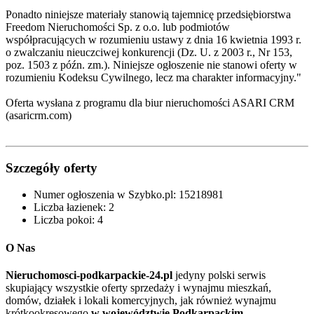
Ponadto niniejsze materiały stanowią tajemnicę przedsiębiorstwa
Freedom Nieruchomości Sp. z o.o. lub podmiotów
współpracujących w rozumieniu ustawy z dnia 16 kwietnia 1993 r.
o zwalczaniu nieuczciwej konkurencji (Dz. U. z 2003 r., Nr 153,
poz. 1503 z późn. zm.). Niniejsze ogłoszenie nie stanowi oferty w
rozumieniu Kodeksu Cywilnego, lecz ma charakter informacyjny."
Oferta wysłana z programu dla biur nieruchomości ASARI CRM
(asaricrm.com)
Szczegóły oferty
Numer ogłoszenia w Szybko.pl:
15218981
Liczba łazienek:
2
Liczba pokoi:
4
O Nas
Nieruchomosci-podkarpackie-24.pl
jedyny polski serwis
skupiający wszystkie oferty sprzedaży i wynajmu mieszkań,
domów, działek i lokali komercyjnych, jak również wynajmu
krótkookresowego
w województwie Podkarpackim
.