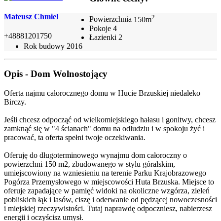
Mateusz Chmiel
2
Powierzchnia
150m
Pokoje
4
+48881201750
Łazienki
2
Rok budowy
2016
Opis - Dom Wolnostojący
Oferta najmu całorocznego domu w Hucie Brzuskiej niedaleko
Birczy.
Jeśli chcesz odpocząć od wielkomiejskiego hałasu i gonitwy, chcesz
zamknąć się w "4 ścianach" domu na odludziu i w spokoju żyć i
pracować, ta oferta spełni twoje oczekiwania.
Oferuję do długoterminowego wynajmu dom całoroczny o
powierzchni 150 m2, zbudowanego w stylu góralskim,
umiejscowiony na wzniesieniu na terenie Parku Krajobrazowego
Pogórza Przemysłowego w miejscowości Huta Brzuska. Miejsce to
oferuje zapadające w pamięć widoki na okoliczne wzgórza, zieleń
pobliskich łąk i lasów, ciszę i oderwanie od pędzącej nowoczesności
i miejskiej rzeczywistości. Tutaj naprawdę odpoczniesz, nabierzesz
energii i oczyścisz umysł.