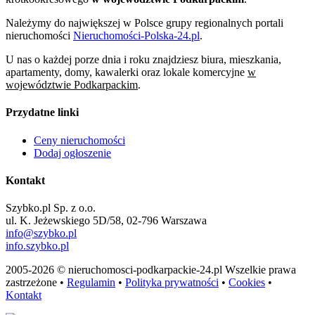
Należymy do największej w Polsce grupy regionalnych portali
nieruchomości
Nieruchomości-Polska-24.pl
.
U nas o każdej porze dnia i roku znajdziesz biura, mieszkania,
apartamenty, domy, kawalerki oraz lokale komercyjne
w
województwie Podkarpackim
.
Przydatne linki
Ceny nieruchomości
Dodaj ogłoszenie
Kontakt
Szybko.pl Sp. z o.o.
ul. K. Jeżewskiego 5D/58, 02-796 Warszawa
info@szybko.pl
info.szybko.pl
2005-2026 © nieruchomosci-podkarpackie-24.pl Wszelkie prawa
zastrzeżone •
Regulamin
•
Polityka prywatności
•
Cookies
•
Kontakt