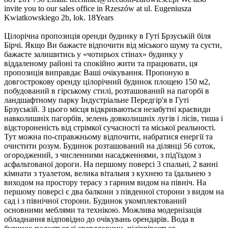
invite you to our sales office in Rzeszów at ul. Eugeniusza
Kwiatkowskiego 2b, lok. 18Years
Цілорічна пропозиція оренди будинку в Гуті Брзуській біля
Бірчі. Якщо Ви бажаєте відпочити від міського шуму та суєти,
бажаєте залишитись у «чотирьох стінах» будинку у
віддаленому районі та спокійно жити та працювати, ця
пропозиція виправдає Ваші очікування. Пропоную в
довгострокову оренду цілорічний будинок площею 150 м2,
побудований в гірському стилі, розташований на пагорбі в
ландшафтному парку Індустріальне Передгір'я в Гуті
Брзуській. З цього місця відкриваються незабутні краєвиди
навколишніх пагорбів, зелень довколишніх лугів і лісів, тиша і
відстороненість від стрімкої сучасності та міської реальності.
Тут можна по-справжньому відпочити, набратися енергії та
очистити розум. Будинок розташований на ділянці 56 соток,
огороджений, з численними насадженнями, з під'їздом з
асфальтованої дороги. На першому поверсі 3 спальні, 2 ванні
кімнати з туалетом, велика вітальня з кухнею та їдальнею з
виходом на простору терасу з гарним видом на північ. На
першому поверсі є два балкони з південної сторони з видом на
сад і з північної сторони. Будинок укомплектований
основними меблями та технікою. Можлива модернізація
обладнання відповідно до очікувань орендарів. Вода в