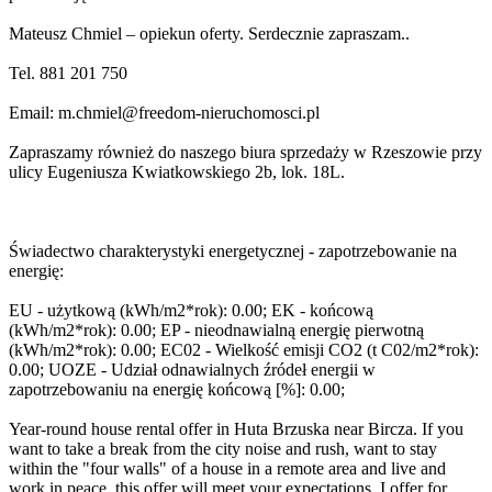
Mateusz Chmiel – opiekun oferty. Serdecznie zapraszam..
Tel. 881 201 750
Email:
m.chmiel@freedom-nieruchomosci.pl
Zapraszamy również do naszego biura sprzedaży w Rzeszowie przy
ulicy Eugeniusza Kwiatkowskiego 2b, lok. 18L.
Świadectwo charakterystyki energetycznej - zapotrzebowanie na
energię:
EU - użytkową (kWh/m2*rok): 0.00; EK - końcową
(kWh/m2*rok): 0.00; EP - nieodnawialną energię pierwotną
(kWh/m2*rok): 0.00; EC02 - Wielkość emisji CO2 (t C02/m2*rok):
0.00; UOZE - Udział odnawialnych źródeł energii w
zapotrzebowaniu na energię końcową [%]: 0.00;
Year-round house rental offer in Huta Brzuska near Bircza. If you
want to take a break from the city noise and rush, want to stay
within the "four walls" of a house in a remote area and live and
work in peace, this offer will meet your expectations. I offer for