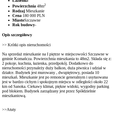
Łazienki
-
2
Powierzchnia
48m
Rodzaj
Mieszkanie
Cena
180 000 PLN
Miasto
Szczawne
Rok budowy
-
Opis szczegółowy
>> Krótki opis nieruchomości
Na sprzedaż mieszkanie na I piętrze w miejscowości Szczawne w
gminie Komańcza. Powierzchnia mieszkania to 48m2. Składa się z:
2 pokoje, kuchnia, łazienka, przedpokój. Dodatkowo do
nieruchomości przynależy duży balkon, duża piwnica i udział w
działce. Budynek jest murowany , dwupiętrowy, posiada 10
mieszkań. Mieszkanie jest po remoncie generalnym i usytuowana
jest w bardzo cichym i spokojnym miejscu w odległości około 22
km od Sanoka. Ciekawy klimat, piękne widoki, wygodny parking
pod blokiem. Budynek zarządzany jest przez Spółdzielnie
mieszkaniową.
>>Atuty