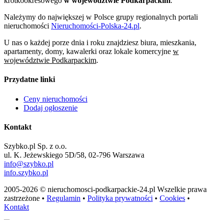
krótkookresowego
w województwie Podkarpackim
.
Należymy do największej w Polsce grupy regionalnych portali
nieruchomości
Nieruchomości-Polska-24.pl
.
U nas o każdej porze dnia i roku znajdziesz biura, mieszkania,
apartamenty, domy, kawalerki oraz lokale komercyjne
w
województwie Podkarpackim
.
Przydatne linki
Ceny nieruchomości
Dodaj ogłoszenie
Kontakt
Szybko.pl Sp. z o.o.
ul. K. Jeżewskiego 5D/58, 02-796 Warszawa
info@szybko.pl
info.szybko.pl
2005-2026 © nieruchomosci-podkarpackie-24.pl Wszelkie prawa
zastrzeżone •
Regulamin
•
Polityka prywatności
•
Cookies
•
Kontakt