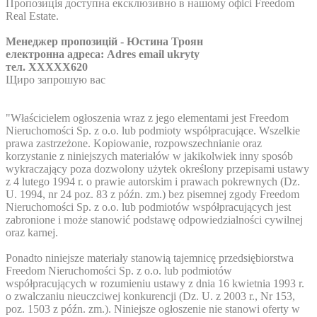
Пропозиція доступна ексклюзивно в нашому офісі Freedom
Real Estate.
Менеджер пропозицій - Юстина Троян
електронна адреса:
Adres email ukryty
тел.
XXXXX620
Щиро запрошую вас
"Właścicielem ogłoszenia wraz z jego elementami jest Freedom
Nieruchomości Sp. z o.o. lub podmioty współpracujące. Wszelkie
prawa zastrzeżone. Kopiowanie, rozpowszechnianie oraz
korzystanie z niniejszych materiałów w jakikolwiek inny sposób
wykraczający poza dozwolony użytek określony przepisami ustawy
z 4 lutego 1994 r. o prawie autorskim i prawach pokrewnych (Dz.
U. 1994, nr 24 poz. 83 z późn. zm.) bez pisemnej zgody Freedom
Nieruchomości Sp. z o.o. lub podmiotów współpracujących jest
zabronione i może stanowić podstawę odpowiedzialności cywilnej
oraz karnej.
Ponadto niniejsze materiały stanowią tajemnicę przedsiębiorstwa
Freedom Nieruchomości Sp. z o.o. lub podmiotów
współpracujących w rozumieniu ustawy z dnia 16 kwietnia 1993 r.
o zwalczaniu nieuczciwej konkurencji (Dz. U. z 2003 r., Nr 153,
poz. 1503 z późn. zm.). Niniejsze ogłoszenie nie stanowi oferty w