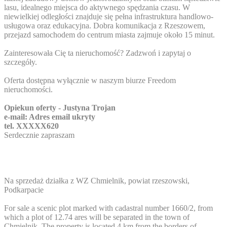
lasu, idealnego miejsca do aktywnego spędzania czasu. W
niewielkiej odległości znajduje się pełna infrastruktura handlowo-
usługowa oraz edukacyjna. Dobra komunikacja z Rzeszowem,
przejazd samochodem do centrum miasta zajmuje około 15 minut.
Zainteresowała Cię ta nieruchomość? Zadzwoń i zapytaj o
szczegóły.
Oferta dostępna wyłącznie w naszym biurze Freedom
nieruchomości.
Opiekun oferty - Justyna Trojan
e-mail:
Adres email ukryty
tel.
XXXXX620
Serdecznie zapraszam
Na sprzedaż działka z WZ Chmielnik, powiat rzeszowski,
Podkarpacie
For sale a scenic plot marked with cadastral number 1660/2, from
which a plot of 12.74 ares will be separated in the town of
Chmielnik. The property is located 4 km from the borders of