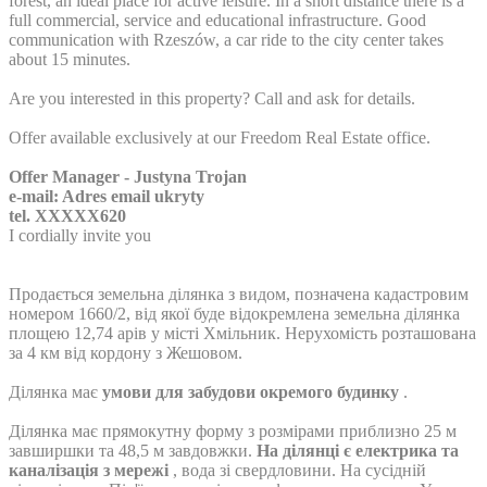
forest, an ideal place for active leisure. In a short distance there is a
full commercial, service and educational infrastructure. Good
communication with Rzeszów, a car ride to the city center takes
about 15 minutes.
Are you interested in this property? Call and ask for details.
Offer available exclusively at our Freedom Real Estate office.
Offer Manager - Justyna Trojan
e-mail:
Adres email ukryty
tel.
XXXXX620
I cordially invite you
Продається земельна ділянка з видом, позначена кадастровим
номером 1660/2, від якої буде відокремлена земельна ділянка
площею 12,74 арів у місті Хмільник. Нерухомість розташована
за 4 км від кордону з Жешовом.
Ділянка має
умови для забудови окремого будинку
.
Ділянка має прямокутну форму з розмірами приблизно 25 м
завширшки та 48,5 м завдовжки.
На ділянці є електрика та
каналізація з мережі
, вода зі свердловини. На сусідній