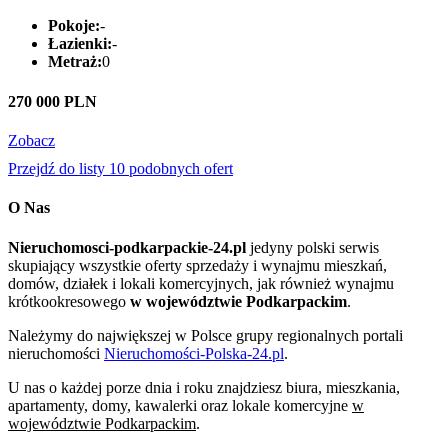
Pokoje:
-
Łazienki:
-
Metraż:
0
270 000 PLN
Zobacz
Przejdź do listy 10 podobnych ofert
O Nas
Nieruchomosci-podkarpackie-24.pl
jedyny polski serwis
skupiający wszystkie oferty sprzedaży i wynajmu mieszkań,
domów, działek i lokali komercyjnych, jak również wynajmu
krótkookresowego
w województwie Podkarpackim
.
Należymy do największej w Polsce grupy regionalnych portali
nieruchomości
Nieruchomości-Polska-24.pl
.
U nas o każdej porze dnia i roku znajdziesz biura, mieszkania,
apartamenty, domy, kawalerki oraz lokale komercyjne
w
województwie Podkarpackim
.