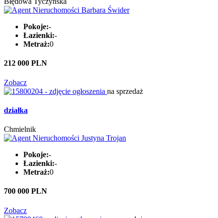
Błędowa Tyczyńska
Pokoje:
-
Łazienki:
-
Metraż:
0
212 000 PLN
Zobacz
na sprzedaż
działka
Chmielnik
Pokoje:
-
Łazienki:
-
Metraż:
0
700 000 PLN
Zobacz