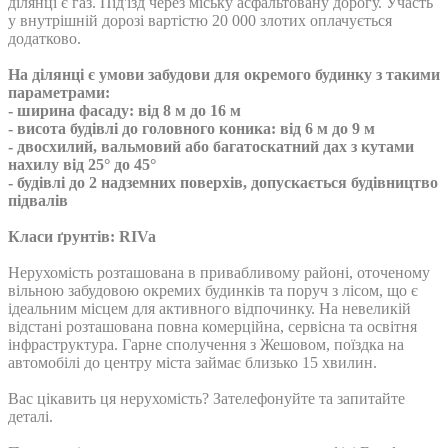
ділянці є газ. Під'їзд через міську асфальтовану дорогу. Участь
у внутрішній дорозі вартістю 20 000 злотих оплачується
додатково.
На ділянці є умови забудови для окремого будинку з такими
параметрами:
- ширина фасаду: від 8 м до 16 м
- висота будівлі до головного коника: від 6 м до 9 м
- двосхилий, вальмовий або багатоскатний дах з кутами
нахилу від 25° до 45°
- будівлі до 2 надземних поверхів, допускається будівництво
підвалів
Класи ґрунтів: RIVa
Нерухомість розташована в привабливому районі, оточеному
вільною забудовою окремих будинків та поруч з лісом, що є
ідеальним місцем для активного відпочинку. На невеликій
відстані розташована повна комерційна, сервісна та освітня
інфраструктура. Гарне сполучення з Жешовом, поїздка на
автомобілі до центру міста займає близько 15 хвилин.
Вас цікавить ця нерухомість? Зателефонуйте та запитайте
деталі.