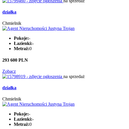
na sprzedaż
działka
Chmielnik
Pokoje:
-
Łazienki:
-
Metraż:
0
293 600 PLN
Zobacz
na sprzedaż
działka
Chmielnik
Pokoje:
-
Łazienki:
-
Metraż:
0