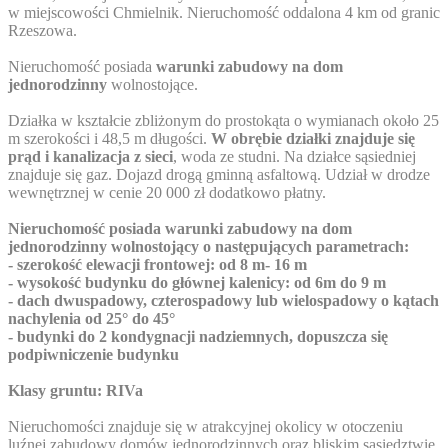
w miejscowości Chmielnik. Nieruchomość oddalona 4 km od granic
Rzeszowa.
Nieruchomość posiada
warunki zabudowy na dom
jednorodzinny
wolnostojące.
Działka w kształcie zbliżonym do prostokąta o wymianach około 25
m szerokości i 48,5 m długości.
W obrębie działki znajduje się
prąd i kanalizacja z sieci
, woda ze studni. Na działce sąsiedniej
znajduje się gaz. Dojazd drogą gminną asfaltową. Udział w drodze
wewnętrznej w cenie 20 000 zł dodatkowo płatny.
Nieruchomość posiada warunki zabudowy na dom
jednorodzinny wolnostojący o następujących parametrach:
- szerokość elewacji frontowej: od 8 m- 16 m
- wysokość budynku do głównej kalenicy: od 6m do 9 m
- dach dwuspadowy, czterospadowy lub wielospadowy o kątach
nachylenia od 25° do 45°
- budynki do 2 kondygnacji nadziemnych, dopuszcza się
podpiwniczenie budynku
Klasy gruntu: RIVa
Nieruchomości znajduje się w atrakcyjnej okolicy w otoczeniu
luźnej zabudowy domów jednorodzinnych oraz bliskim sąsiedztwie