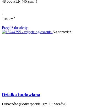
2
48 000 PLN (46 zł/m
)
-
-
2
1043 m
-
Przejdź do oferty
Na sprzedaż
Działka budowlana
Lubaczów (Podkarpackie, gm. Lubaczów)