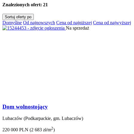
Znalezionych ofert:
21
Sortuj oferty po
Domyślne
Od najnowszych
Cena od najniższej
Cena od najwyższej
Na sprzedaż
Dom wolnostojący
Lubaczów (Podkarpackie, gm. Lubaczów)
2
220 000 PLN (2 683 zł/m
)